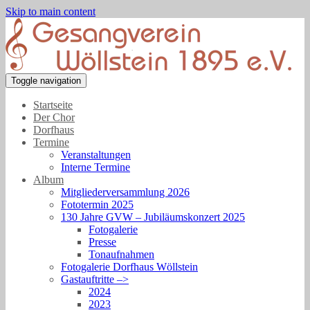
Skip to main content
Toggle navigation
Startseite
Der Chor
Dorfhaus
Termine
Veranstaltungen
Interne Termine
Album
Mitgliederversammlung 2026
Fototermin 2025
130 Jahre GVW – Jubiläumskonzert 2025
Fotogalerie
Presse
Tonaufnahmen
Fotogalerie Dorfhaus Wöllstein
Gastauftritte –>
2024
2023