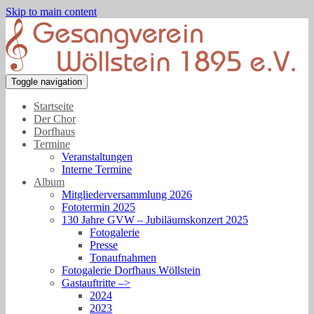
Skip to main content
Toggle navigation
Startseite
Der Chor
Dorfhaus
Termine
Veranstaltungen
Interne Termine
Album
Mitgliederversammlung 2026
Fototermin 2025
130 Jahre GVW – Jubiläumskonzert 2025
Fotogalerie
Presse
Tonaufnahmen
Fotogalerie Dorfhaus Wöllstein
Gastauftritte –>
2024
2023